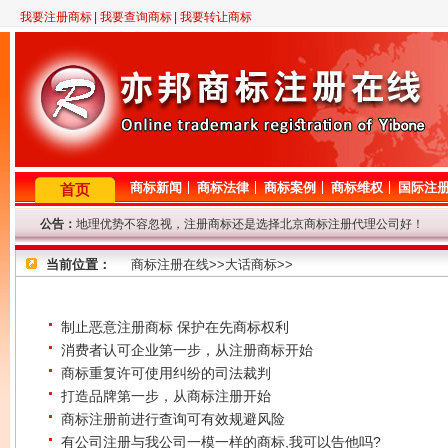
我要注册商标
|
我要查询商标
|
我要转让商标
商标新闻
商标法律
商标案例
商标维权
国际注
首页
公告：
2月23日晚11点至12点，机房线路调整，短暂影响对商标网的访问，
因查询咨询量大，提交查询商标信息后请耐心等待，我们争取尽快查询
当前位置：
专业商标代理网！商标查询或商标代理问题请登记，我们将尽快给与解
商标注册在线>>大话商标>>
8年商标代理资历，欢迎来电垂询！
因国庆节放假，9.29-10.7号商标局停办一切业务，着急的客户请从速
地理优势不容忽视，注册商标还是选择北京商标注册代理公司好！
制止恶意注册商标 保护在先商标权利
消费者认可企业第一步，从注册商标开始
商标重复许可使用纠纷的司法裁判
打造品牌第一步，从商标注册开始
商标注册前进行查询可有效规避风险
有公司注册与我公司一模一样的商标,我可以告他吗?