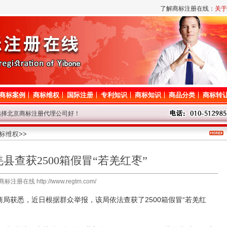
了解商标注册在线：
关于
商标案例
商标维权
国际注册
专利知识
商标知识
商品分类
商标转
选择北京商标注册代理公司好！
路调整，短暂影响对商标网的访问，请谅解！
息后请耐心等待，我们争取尽快查询！
标维权
>>
代理问题请登记，我们将尽快给与解答！
县查获2500箱假冒“若羌红枣”
标局停办一切业务，着急的客户请从速！
商标注册在线 http://www.regtm.com/
获悉，近日根据群众举报，该局依法查获了2500箱假冒“若羌红