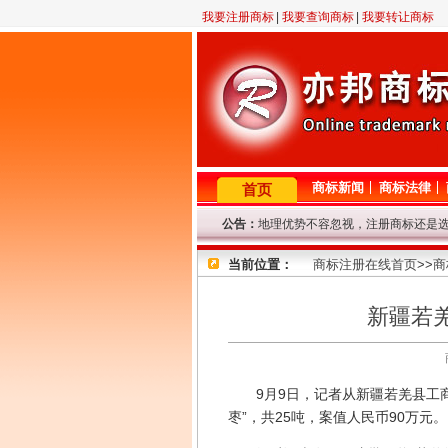
我要注册商标
|
我要查询商标
|
我要转让商标
商标新闻
商标法律
首页
公告：
地理优势不容忽视，注册商标还是
2月23日晚11点至12点，机房线
当前位置：
因查询咨询量大，提交查询商标信
商标注册在线首页
>>
商
专业商标代理网！商标查询或商标
8年商标代理资历，欢迎来电垂询！
新疆若羌
因国庆节放假，9.29-10.7号商
9月9日，记者从新疆若羌县工商局
枣”，共25吨，案值人民币90万元。