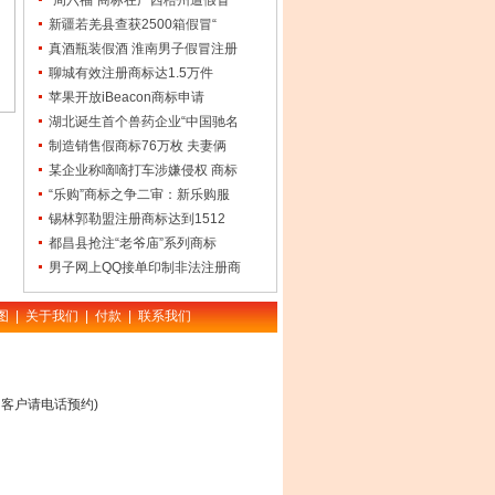
“周六福”商标在广西梧州遭假冒
新疆若羌县查获2500箱假冒“
真酒瓶装假酒 淮南男子假冒注册
聊城有效注册商标达1.5万件
苹果开放iBeacon商标申请
湖北诞生首个兽药企业“中国驰名
制造销售假商标76万枚 夫妻俩
某企业称嘀嘀打车涉嫌侵权 商标
“乐购”商标之争二审：新乐购服
锡林郭勒盟注册商标达到1512
都昌县抢注“老爷庙”系列商标
男子网上QQ接单印制非法注册商
图
|
关于我们
|
付款
|
联系我们
客户请电话预约)