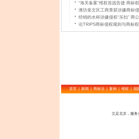
“海关备案”维权首战告捷 商标
潍坊奎文区工商查获涉嫌商标
经销的水杯涉嫌侵权“乐扣” 两
论TRIPS商标侵权规则与商标
首页
|
新闻
|
商标法
|
案例
|
维权
|
国
立足北京，服务