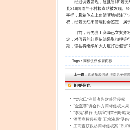
经过调查发现，这批冒牌“若羌红
县218国道兰干村检查站被发现。
字样，且箱体左上角清晰地标注了“
权，经若羌红枣管理协会鉴定，属于
目前，若羌县工商局已立案并对侵
定，对假冒的红枣依法采取扣押等
期，该县将继续加大力度打击假冒“
Tags：
商标侵权
假冒商标
上一篇：
真酒瓶装假酒 淮南男子假
“契尔氏”注册者告欧莱雅侵权
“金至尊”诉合作方商标侵权未果
“李鬼”横行 无锡宣判首例盱眙
酒类商标侵权案 五粮液最“受伤
工商查获数起商标侵权案 “BURBE