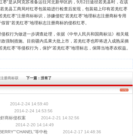
枣”是从阿克苏准备运往河北新华区的，9月2日途径若羌县时，在该
经若羌县工商局对红枣包装箱进行检查后发现，包装箱上印有若羌红枣
若羌红枣”
注册商标
标识，涉嫌侵犯“若羌红枣”地理标志注册商标专用
假冒“若羌红枣”地理标志注册商标的侵权红枣。
权行为做进一步调查处理，依据《中华人民共和国商标法》相关规
行政强制措施。目前疆内瓜果大批上市，若羌红枣也即将进入成熟采摘
若羌红枣”等侵权行为，保护“若羌红枣”地理标志，保障当地枣农权益。
冒注册商标获
下一篇：没有了
2014-2-24 14:59:40
2014-2-24 14:53:56
龙虾商标侵权案
2014-2-21 14:32:56
”
2014-2-20 14:14:49
RRY”“CHANEL”等中枪
2014-2-17 14:48:36