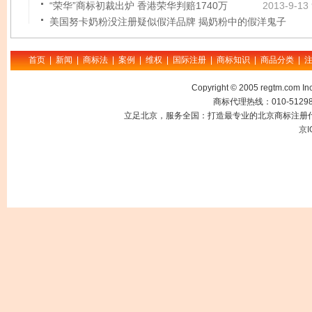
“荣华”商标初裁出炉 香港荣华判赔1740万
2013-9-13 
美国努卡奶粉没注册疑似假洋品牌 揭奶粉中的假洋鬼子
首页
|
新闻
|
商标法
|
案例
|
维权
|
国际注册
|
商标知识
|
商品分类
|
Copyright © 2005 regtm.com
商标代理热线：010-512985
立足北京，服务全国：打造最专业的北京商标注册代
京I