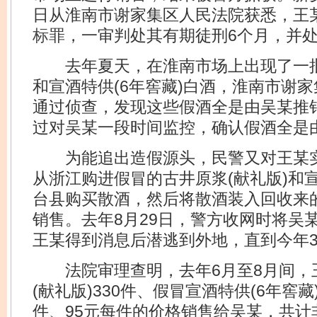
日从淮南市谢家集区人民法院获悉，王
标
罪，一审判处其有期徒刑6个月，并处
去年夏天，在淮南市场上出现了一批假
和宣酒特供(6年窖藏)白酒，淮南市谢
通过侦查，发现这些假酒全是由吴某推
过对吴某一段时间监控，确认假酒全是
为能追出造假源头，民警又对王某实
从浙江购进假冒的古井原浆(献礼版)和宣
台县购买散酒，然后将散酒装入回收来
销售。去年8月29日，警方收网时将吴某
王某得到消息后潜逃到外地，直到今年3
法院审理查明，去年6月至8月间，
(献礼版)330件、假冒宣酒特供(6年窖藏
件、95元每件的价格销售给吴某，共计非