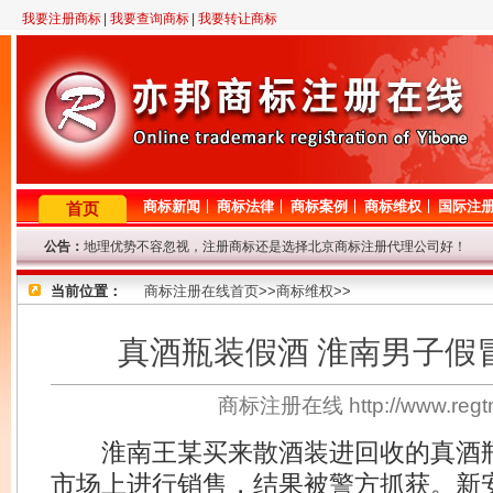
我要注册商标
|
我要查询商标
|
我要转让商标
商标新闻
商标法律
商标案例
商标维权
国际注
首页
公告：
地理优势不容忽视，注册商标还是选择北京商标注册代理公司好！
2月23日晚11点至12点，机房线路调整，短暂影响对商标网的访问，
当前位置：
因查询咨询量大，提交查询商标信息后请耐心等待，我们争取尽快查询
商标注册在线首页
>>
商标维权
>>
专业商标代理网！商标查询或商标代理问题请登记，我们将尽快给与解
8年商标代理资历，欢迎来电垂询！
真酒瓶装假酒 淮南男子假
因国庆节放假，9.29-10.7号商标局停办一切业务，着急的客户请从速
商标注册在线 http://www.re
淮南王某买来散酒装进回收的真酒瓶
市场上进行销售，结果被警方抓获。新安