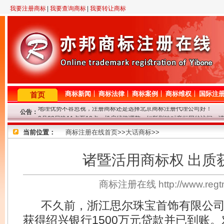
我要注册商标
|
我要查询商标
|
我要转让商标
商标新闻
商标法律
商标案例
商标维权
国际注
首页
公告：
2月23日晚11点至12点，机房线路调整，短暂影响对商标网的访问，
因查询咨询量大，提交查询商标信息后请耐心等待，我们争取尽快查询
当前位置：
专业商标代理网！商标查询或商标代理问题请登记，我们将尽快给与解
商标注册在线首页
>>
大话商标
>>
8年商标代理资历，欢迎来电垂询！
因国庆节放假，9.29-10.7号商标局停办一切业务，着急的客户请从速
诸暨活用商标权 出质
地理优势不容忽视，注册商标还是选择北京商标注册代理公司好！
商标注册在线 http://www.re
不久前，浙江思尔珠宝首饰有限公司
获得绍兴银行1500万元贷款并已到账