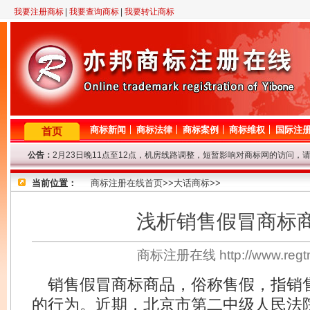
我要注册商标
|
我要查询商标
|
我要转让商标
商标新闻
商标法律
商标案例
商标维权
国际注
首页
公告：
2月23日晚11点至12点，机房线路调整，短暂影响对商标网的访问，
因查询咨询量大，提交查询商标信息后请耐心等待，我们争取尽快查询
当前位置：
专业商标代理网！商标查询或商标代理问题请登记，我们将尽快给与解
商标注册在线首页
>>
大话商标
>>
8年商标代理资历，欢迎来电垂询！
因国庆节放假，9.29-10.7号商标局停办一切业务，着急的客户请从速
浅析销售假冒商标
地理优势不容忽视，注册商标还是选择北京商标注册代理公司好！
商标注册在线 http://www.re
销售假冒商标商品，俗称售假，指销
的行为。近期，北京市第二中级人民法