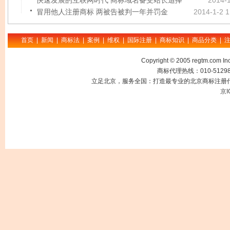
快速发展的互联网时代 商标域名备受站长追捧
2014-1
冒用他人注册商标 两被告被判一年并罚金
2014-1-2 1
首页
|
新闻
|
商标法
|
案例
|
维权
|
国际注册
|
商标知识
|
商品分类
|
Copyright © 2005 regtm.com
商标代理热线：010-512985
立足北京，服务全国：打造最专业的北京商标注册代
京I