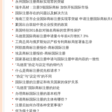
永州国际注册商标实现零的突破
瑞丰高材：注册3项国际商标 加快开拓国际市场
国际注册存在的问题以及解决方法
海南三亚市企业国际商标注册实现零突破 申请注册国际商标共
1
英国出台鼓励中资企业投资的政策
美国特别301条款对驰名商标的世界性保护
马德里国际商标注册申请量今年前4月增长7.3%
工商总局与俄罗斯知识产权专利商标局签署备忘录
阿联酋商标注册报价-商标国际注册
埃及商标注册报价-商标国际注册
国家基础注册或注册申请与国际注册申请内容的一致性
“马德里”协定与议定书的缔约方
什么是商标注册优先权请求？
“协定”与“议定书”的不同
国际注册的注册证和有关国家的保护关系
“马德里”国际商标注册的好处
办理商标国际注册的基本程序
申请商标国际注册的主体有哪些？
注册后如何办理各种变更事项?
何为领土延伸？