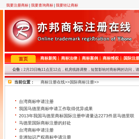
我要注册商标
|
我要查询商标
|
我要转让商标
商标新闻
商标法律
商标案例
商标维权
国际注
首页
公告：
2月23日晚11点至12点，机房线路调整，短暂影响对商标网的访问，
因查询咨询量大，提交查询商标信息后请耐心等待，我们争取尽快查询
当前位置：
专业商标代理网！商标查询或商标代理问题请登记，我们将尽快给与解
商标注册在线>>国际商标注册>>
8年商标代理资历，欢迎来电垂询！
因国庆节放假，9.29-10.7号商标局停办一切业务，着急的客户请从速
地理优势不容忽视，注册商标还是选择北京商标注册代理公司好！
台湾商标申请注册
我国马德里商标申请工作取得优异成果
2013年我国马德里商标国际注册申请量达2273件居马德里联
马德里国际商标注册的好处
台湾商标申请注册
非洲知识产权商标申请注册