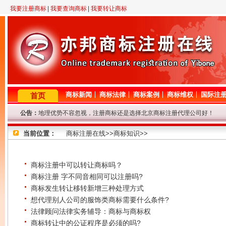
我要注册商标
|
我要查询商标
|
我要转让商标
商标新闻
商标法律
商标案例
商标维权
国际注
首页
公告：
地理优势不容忽视，注册商标还是选择北京商标注册代理公司好！
2月23日晚11点至12点，机房线路调整，短暂影响对商标网的访问，
当前位置：
因查询咨询量大，提交查询商标信息后请耐心等待，我们争取尽快查询
商标注册在线>>商标知识>>
专业商标代理网！商标查询或商标代理问题请登记，我们将尽快给与解
8年商标代理资历，欢迎来电垂询！
因国庆节放假，9.29-10.7号商标局停办一切业务，着急的客户请从速
商标注册中可以转让商标吗？
商标注册 字不同音相同可以注册吗?
商标发生转让移转新增三种处理方式
想代理别人公司的服饰类商标需要什么条件?
法律顾问法律实务辅导：商标与商标权
商标转让中的公证程序是必须的吗?