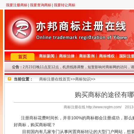
我要注册商标
|
我要查询商标
|
我要转让商标
商标新闻
商标法律
商标案例
商标维权
国际注
首页
公告：
2月23日晚11点至12点，机房线路调整，短暂影响对商标网的访问，
因查询咨询量大，提交查询商标信息后请耐心等待，我们争取尽快查询
当前位置：
专业商标代理网！商标查询或商标代理问题请登记，我们将尽快给与解
商标注册在线首页
>>
商标知识
>>
8年商标代理资历，欢迎来电垂询！
因国庆节放假，9.29-10.7号商标局停办一切业务，着急的客户请从速
购买商标的途径有哪
地理优势不容忽视，注册商标还是选择北京商标注册代理公司好！
商标注册在线 http://www.regtm.com/ 201
注册商标
花费时间长，并非100%的商标都会注册成功，那
好商标，购买商标呢？
目前国内有几家专门从事闲置商标转让的大型门户网站，想要