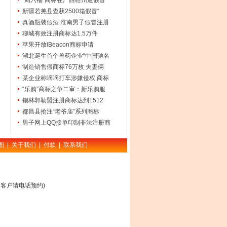
“周六福”商标在广西梧州遭假冒
新疆若羌县查获2500箱假冒“
真酒瓶装假酒 淮南男子假冒注册
聊城有效注册商标达1.5万件
苹果开放iBeacon商标申请
湖北诞生首个兽药企业“中国驰名
制造销售假商标76万枚 夫妻俩
某企业称嘀嘀打车涉嫌侵权 商标
“乐购”商标之争二审：新乐购服
锡林郭勒盟注册商标达到1512
都昌县抢注“老爷庙”系列商标
男子网上QQ接单印制非法注册商
图
|
关于我们
|
付款
|
联系我们
客户请电话预约)