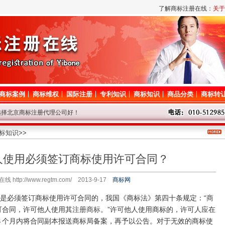
了解商标注册在线：
关于
商标案例
商标维权
国际注册
专利知识
商标知识
商品分类
商标转
选择北京商标注册代理公司好！
路调整，短暂影响对商标网的访问，请谅解！
息后请耐心等待，我们争取尽快查询！
标知识
>>
代理问题请登记，我们将尽快给与解答！
人使用必须签订商标使用许可合同？
标局停办一切业务，着急的客户请从速！
 http://www.regtm.com/ 2013-9-17
商标网
必须签订商标使用许可合同的，我国《商标法》第四十条规定：“
商
可合同，许可他人使用其
注册商标
。”许可他人使用商标的，许可人应在
３个月内将合同副本报送商标局备案，再予以公告。对于无效的商标使