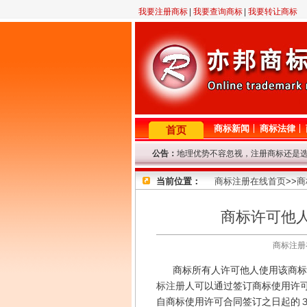
我要注册商标
|
我要查询商标
|
我要转让商标
商标新闻
商标法律
首页
公告：
地理优势不容忽视，注册商标还是
2月23日晚11点至12点，机房线
当前位置：
因查询咨询量大，提交查询商标信
商标注册在线首页
>>
商
专业商标代理网！商标查询或商标
8年商标代理资历，欢迎来电垂询！
商标许可他
因国庆节放假，9.29-10.7号商
商标注册在线
商标所有人许可他人使用该商标是
标注册
人可以通过签订商标使用许
自商标使用许可合同签订之日起的