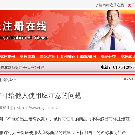
了解商标注册在线：
关于
商标案例
商标维权
国际注册
专利知识
商标知识
商品分类
商标转
选择北京商标注册代理公司好！
路调整，短暂影响对商标网的访问，请谅解！
息后请耐心等待，我们争取尽快查询！
标知识
>>
代理问题请登记，我们将尽快给与解答！
标局停办一切业务，着急的客户请从速！
许可给他人使用应注意的问题
商标注册在线 http://www.regtm.com/
（不能超出注册有效期）、被许可使用的商品（不得超出
商标注册
范
许可人应保证使用该商标商品的质量，应标明自己的名称和商品产