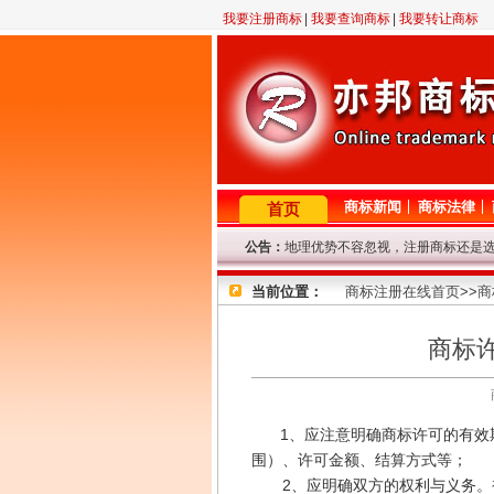
我要注册商标
|
我要查询商标
|
我要转让商标
商标新闻
商标法律
首页
地理优势不容忽视，注册商标还是
公告：
2月23日晚11点至12点，机房线
因查询咨询量大，提交查询商标信
当前位置：
商标注册在线首页
>>
商
专业商标代理网！商标查询或商标
8年商标代理资历，欢迎来电垂询！
因国庆节放假，9.29-10.7号商
商标
1、应注意明确商标许可的有效期
围）、许可金额、结算方式等；
2、应明确双方的权利与义务。被