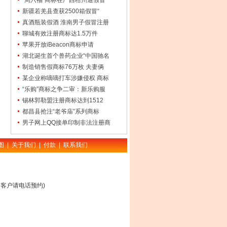
“周六福”商标在广西梧州遭假冒
新疆若羌县查获2500箱假冒“
真酒瓶装假酒 淮南男子假冒注册
聊城有效注册商标达1.5万件
苹果开放iBeacon商标申请
湖北诞生首个兽药企业“中国驰名
制造销售假商标76万枚 夫妻俩
某企业称嘀嘀打车涉嫌侵权 商标
“乐购”商标之争二审：新乐购服
锡林郭勒盟注册商标达到1512
都昌县抢注“老爷庙”系列商标
男子网上QQ接单印制非法注册商
图
|
关于我们
|
付款
|
联系我们
客户请电话预约)