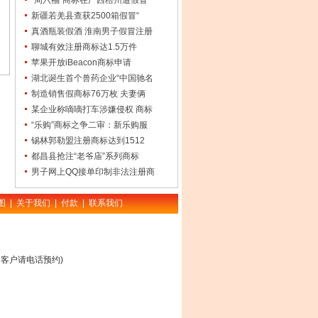
“周六福”商标在广西梧州遭假冒
新疆若羌县查获2500箱假冒“
真酒瓶装假酒 淮南男子假冒注册
聊城有效注册商标达1.5万件
苹果开放iBeacon商标申请
湖北诞生首个兽药企业“中国驰名
制造销售假商标76万枚 夫妻俩
某企业称嘀嘀打车涉嫌侵权 商标
“乐购”商标之争二审：新乐购服
锡林郭勒盟注册商标达到1512
都昌县抢注“老爷庙”系列商标
男子网上QQ接单印制非法注册商
图
|
关于我们
|
付款
|
联系我们
客户请电话预约)