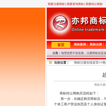
我要注册商标
|
我要查询商标
|
我要转让商标
商标新闻
商标法律
首页
公告：
地理优势不容忽视，注册商标还是
2月23日晚11点至12点，机房线
当前位置：
因查询咨询量大，提交查询商标信
商标注册在线首页
>>
商
专业商标代理网！商标查询或商标
8年商标代理资历，欢迎来电垂询！
因国庆节放假，9.29-10.7号商
商标注册在线
商标转让网购买流程如下：
第一步：在确定购买商标后，与我
个体工商户营业执照及个人身份证