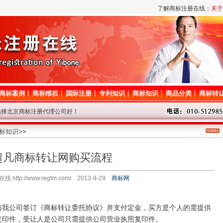
了解商标注册在线：
关于
商标案例
商标维权
国际注册
专利知识
商标知识
商品分类
商标转
选择北京商标注册代理公司好！
路调整，短暂影响对商标网的访问，请谅解！
息后请耐心等待，我们争取尽快查询！
标知识
>>
代理问题请登记，我们将尽快给与解答！
超凡商标转让网购买流程
标局停办一切业务，着急的客户请从速！
 http://www.regtm.com/ 2013-9-29
商标网
公司签订《商标转让委托协议》并支付定金，买方是个人的需提供
复印件，受让人是公司只需提供公司营业执照复印件。