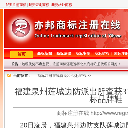
我要注册商标
|
我要查询商标
|
我要转让商标
商标新闻
商标法律
商标案例
商标维权
国际注
首页
地理优势不容忽视，注册商标还是选择北京商标注册代理公司好！
公告：
2月23日晚11点至12点，机房线路调整，短暂影响对商标网的访问，
因查询咨询量大，提交查询商标信息后请耐心等待，我们争取尽快查询
当前位置：
商标注册在线首页
>>
商标维权
>>
专业商标代理网！商标查询或商标代理问题请登记，我们将尽快给与解
8年商标代理资历，欢迎来电垂询！
福建泉州莲城边防派出所查获3
因国庆节放假，9.29-10.7号商标局停办一切业务，着急的客户请从速
标品牌鞋
商标注册在线 http://www.re
20日凌晨，福建泉州边防支队莲城边