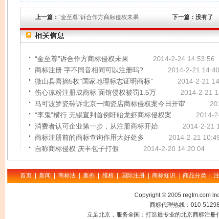
上一篇：
“金至尊”诉合作方商标侵权未果
下一篇：没有了
“金至尊”诉合作方商标侵权未果
2014-2-24 14:53:56
商标注册 字不同音相同可以注册吗?
2014-2-21 14:40
微山县喜摘5枚“国家地理标志证明商标”
2014-2-21 14
伤心凉粉注册成商标 面馆侵权被罚1.5万
2014-2-21 1
马可波罗瓷砖诉北京一陶瓷店商标侵权案今日开审
20
“李鬼”横行 无锡宣判首例盱眙龙虾商标侵权案
2014-2
消费者认可企业第一步，从注册商标开始
2014-2-21 
商标注册前的商标查询作用大好处多
2014-2-21 10:4
自称商标侵权 庆丰包子打假
2014-2-20 14:20:04
首页
|
新闻
|
商标法
|
案例
|
维权
|
国际注册
|
商标知识
|
商品分类
|
Copyright © 2005 regtm.com
商标代理热线：010-512985
立足北京，服务全国：打造最专业的北京商标注册代