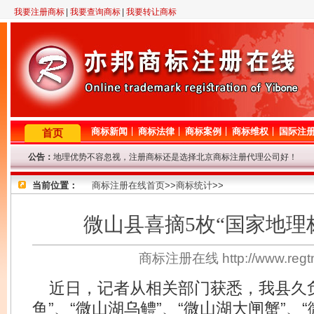
我要注册商标
|
我要查询商标
|
我要转让商标
商标新闻
商标法律
商标案例
商标维权
国际注
首页
地理优势不容忽视，注册商标还是选择北京商标注册代理公司好！
公告：
2月23日晚11点至12点，机房线路调整，短暂影响对商标网的访问，
因查询咨询量大，提交查询商标信息后请耐心等待，我们争取尽快查询
当前位置：
商标注册在线首页
>>
商标统计
>>
专业商标代理网！商标查询或商标代理问题请登记，我们将尽快给与解
8年商标代理资历，欢迎来电垂询！
微山县喜摘5枚“国家地理
因国庆节放假，9.29-10.7号商标局停办一切业务，着急的客户请从速
商标注册在线 http://www.re
近日，记者从相关部门获悉，我县久负
鱼”、“微山湖乌鳢”、“微山湖大闸蟹”、