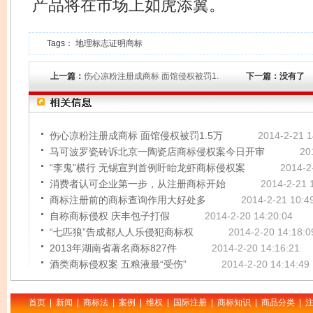
产品将在市场上如虎添翼。
Tags：
地理标志证明商标
上一篇：
伤心凉粉注册成商标 面馆侵权被罚1.
下一篇：没有了
伤心凉粉注册成商标 面馆侵权被罚1.5万
2014-2-21 1
马可波罗瓷砖诉北京一陶瓷店商标侵权案今日开审
20
“李鬼”横行 无锡宣判首例盱眙龙虾商标侵权案
2014-2
消费者认可企业第一步，从注册商标开始
2014-2-21 
商标注册前的商标查询作用大好处多
2014-2-21 10:4
自称商标侵权 庆丰包子打假
2014-2-20 14:20:04
“七匹狼”告成都人人乐侵犯商标权
2014-2-20 14:18:0
2013年湖南省著名商标827件
2014-2-20 14:16:21
酒类商标侵权案 五粮液最“受伤”
2014-2-20 14:14:49
首页
|
新闻
|
商标法
|
案例
|
维权
|
国际注册
|
商标知识
|
商品分类
|