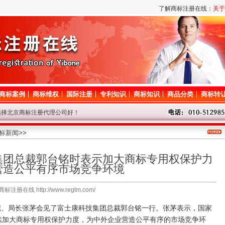
了解商标注册在线：
关于
商标案例
商标维权
国际注册
专利知识
商标知识
商品分类
商标转
选择北京商标注册代理公司好！
路调整，短暂影响对商标网的访问，请谅解！
息后请耐心等待，我们争取尽快查询！
标新闻
>>
代理问题请登记，我们将尽快给与解答！
集团总裁郭台铭时表示加大商标专用权保护力
标局停办一切业务，着急的客户请从速！
营造公平有序市场竞争环境
商标注册在线 http://www.regtm.com/
记、局长张茅会见了富士康科技集团总裁郭台铭一行。张茅表示，国家
续加大商标专用权保护力度，为中外企业营造公平有序的市场竞争环