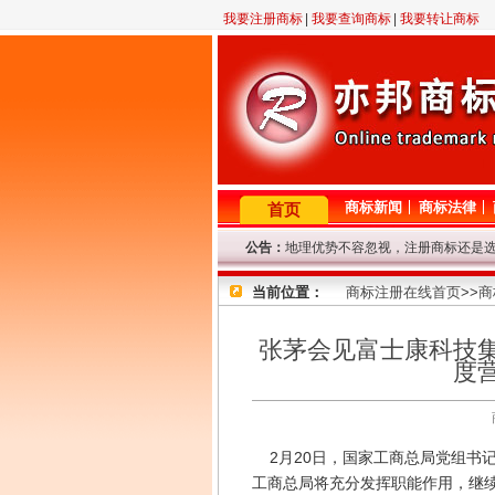
我要注册商标
|
我要查询商标
|
我要转让商标
商标新闻
商标法律
首页
公告：
地理优势不容忽视，注册商标还是
2月23日晚11点至12点，机房线
当前位置：
因查询咨询量大，提交查询商标信
商标注册在线首页
>>
商
专业商标代理网！商标查询或商标
8年商标代理资历，欢迎来电垂询！
张茅会见富士康科技
因国庆节放假，9.29-10.7号商
度
2月20日，国家工商总局党组书
工商总局将充分发挥职能作用，继