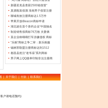
“周六福”商标在广西梧州遭假冒
新疆若羌县查获2500箱假冒“
真酒瓶装假酒 淮南男子假冒注册
聊城有效注册商标达1.5万件
苹果开放iBeacon商标申请
湖北诞生首个兽药企业“中国驰名
制造销售假商标76万枚 夫妻俩
某企业称嘀嘀打车涉嫌侵权 商标
“乐购”商标之争二审：新乐购服
锡林郭勒盟注册商标达到1512
都昌县抢注“老爷庙”系列商标
男子网上QQ接单印制非法注册商
图
|
关于我们
|
付款
|
联系我们
客户请电话预约)