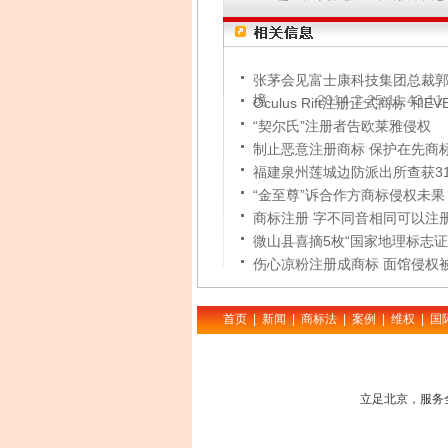
张茅会见富士康科技集团总裁
境
2014-2-25 11:43:11
Oculus Rift注册正式商标 和
“契尔氏”注册者告欧莱雅侵权
制止恶意注册商标 保护在先商
福建泉州莲城边防派出所查获3
“金至尊”诉合作方商标侵权未果
商标注册 字不同音相同可以注
微山县喜摘5枚“国家地理标志证
伤心凉粉注册成商标 面馆侵权被
首页
|
新闻
|
商标法
|
案例
|
维权
|
国
立足北京，服务